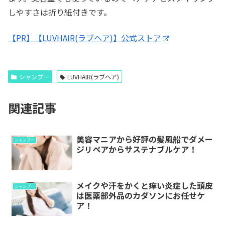
しやすさは折り紙付きです。
【PR】【LUVHAIR(ラブヘア)】公式ストア
シャンプー
LUVHAIR(ラブヘア)
関連記事
美容マニアから好評の髪風船でダメー
シャンプー
ジリペアからサステナブルケア！
メイクや汗をかくと痒い炎症した頭皮
シャンプー
は医薬部外品のカダソンにお任せケ
ア！